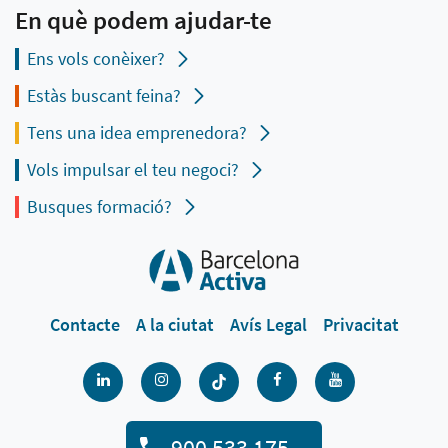
En què podem ajudar-te
Ens vols conèixer?
Estàs buscant feina?
Tens una idea emprenedora?
Vols impulsar el teu negoci?
Busques formació?
Contacte
A la ciutat
Avís Legal
Privacitat
900 533 175