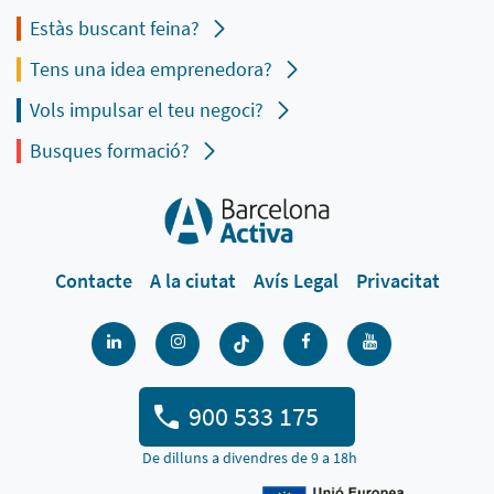
Estàs buscant feina?
Tens una idea emprenedora?
Vols impulsar el teu negoci?
Busques formació?
Contacte
A la ciutat
Avís Legal
Privacitat
900 533 175
De dilluns a divendres de 9 a 18h