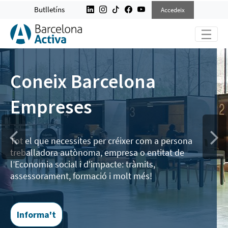
INICI
Butlletíns
Accedeix
Coneix Barcelona
Empreses
Tot el que necessites per créixer com a persona
treballadora autònoma, empresa o entitat de
l’Economia social i d'impacte: tràmits,
assessorament, formació i molt més!
Informa't