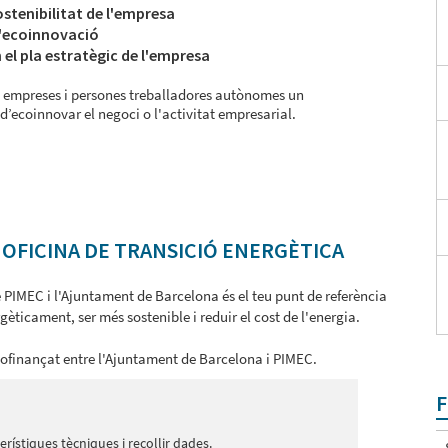
ostenibilitat de l'empresa
 d'ecoinnovació
n el pla estratègic de l'empresa
es empreses i persones treballadores autònomes un
’ecoinnovar el negoci o l'activitat empresarial.
- OFICINA DE TRANSICIÓ ENERGÈTICA
e PIMEC i l'Ajuntament de Barcelona és el teu punt de referència
gèticament, ser més sostenible i reduir el cost de l'energia.
cofinançat entre l'Ajuntament de Barcelona i PIMEC.
F
terístiques tècniques i recollir dades.​