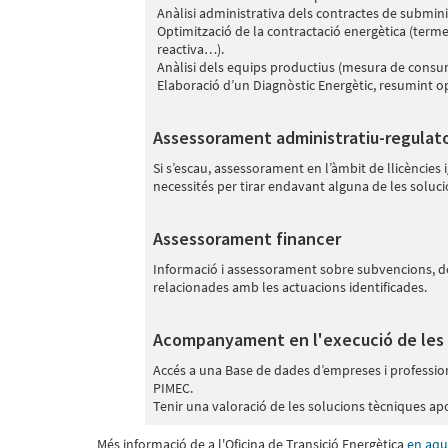
Anàlisi administrativa dels contractes de subminis
Optimització de la contractació energètica (terme
reactiva…).​
Anàlisi dels equips productius (mesura de consums
Elaboració d’un Diagnòstic Energètic, resumint o
Assessorament administratiu-regulato
Si s’escau, assessorament en l’àmbit de llicències
necessités per tirar endavant alguna de les soluc
Assessorament financer
Informació i assessorament sobre subvencions, ded
relacionades amb les actuacions identificades.
Acompanyament en l'execució de les 
Accés a una Base de dades d’empreses i professio
PIMEC.
Tenir una valoració de les solucions tècniques ap
Més informació de a l'Oficina de Transició Energètica
en aqu