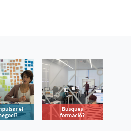
mpulsar el
Busques
negoci?
formació?