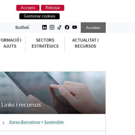
.
Accepto
Rebutjar
Gestionar cookies
Butlletí
Accedeix
FORMACIÓ I
SECTORS
ACTUALITAT I
AJUTS
ESTRATÈGICS
RECURSOS
Xarxa Barcelona + Sostenible