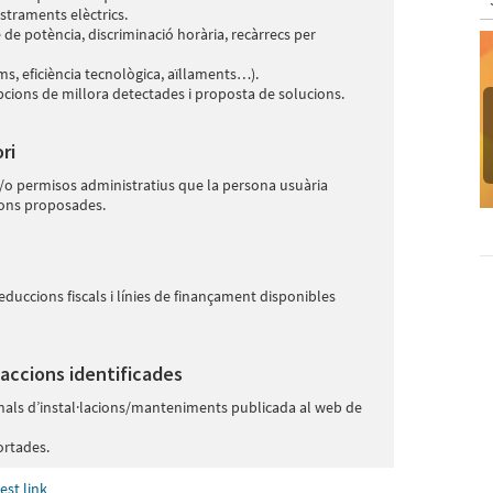
traments elèctrics.​
 de potència, discriminació horària, recàrrecs per
, eficiència tecnològica, aïllaments…).​
pcions de millora detectades i proposta de solucions.
ri
 i/o permisos administratius que la persona usuària
ions proposades.
uccions fiscals i línies de finançament disponibles
accions identificades
nals d’instal·lacions/manteniments publicada al web de
ortades.
est link