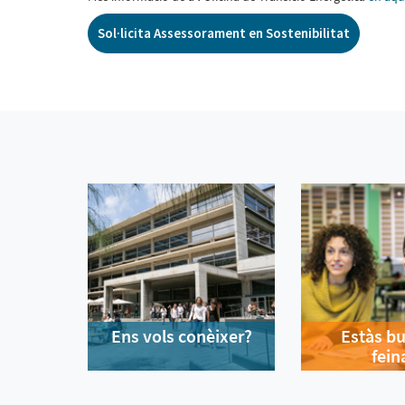
Sol·licita Assessorament en Sostenibilitat
Ens vols conèixer?
Estàs b
fein