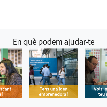
En què podem ajudar-te
uscant
Tens una idea
Vols i
a?
emprenedora?
teu 