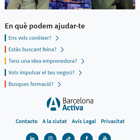
En què podem ajudar-te
Ens vols conèixer?
Estàs buscant feina?
Tens una idea emprenedora?
Vols impulsar el teu negoci?
Busques formació?
Contacte
A la ciutat
Avís Legal
Privacitat