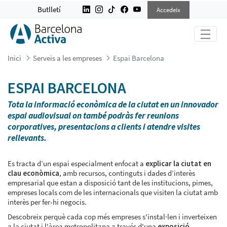
ESPAI BARCELONA
Butlletí
Accedeix
Inici
Serveis a les empreses
Espai Barcelona
ESPAI BARCELONA
Tota la informació econòmica de la ciutat en un innovador
espai audiovisual on també podràs fer reunions
corporatives, presentacions a clients i atendre visites
rellevants.
Es tracta d’un espai especialment enfocat a
explicar la ciutat en
clau econòmica
, amb recursos, continguts i dades d’interès
empresarial que estan a disposició tant de les institucions, pimes,
empreses locals com de les internacionals que visiten la ciutat amb
interès per fer-hi negocis.
Descobreix perquè cada cop més empreses s'instal·len i inverteixen
a la ciutat i l'àrea metropolitana a través d'una
exposició