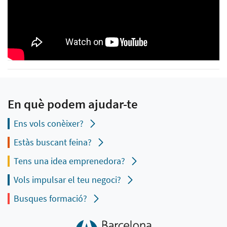
En què podem ajudar-te
Ens vols conèixer?
Estàs buscant feina?
Tens una idea emprenedora?
Vols impulsar el teu negoci?
Busques formació?