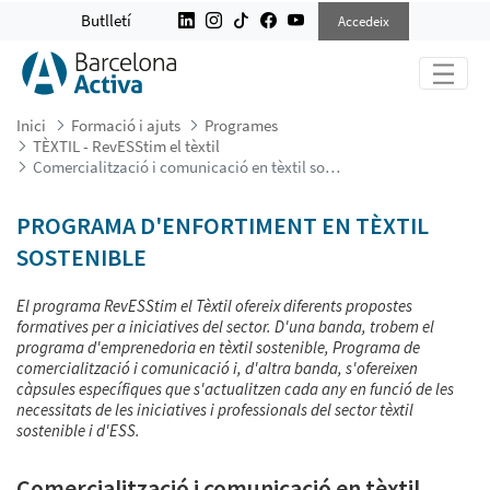
COMERCIALITZACIÓ I COMUNICACIÓ
Butlletí
Accedeix
Inici
Formació i ajuts
Programes
TÈXTIL - RevESStim el tèxtil
Comercialització i comunicació en tèxtil sostenible
PROGRAMA D'ENFORTIMENT EN TÈXTIL
SOSTENIBLE
El programa RevESStim el Tèxtil ofereix diferents propostes
formatives per a iniciatives del sector. D'una banda, trobem el
programa d'emprenedoria en tèxtil sostenible, Programa de
comercialització i comunicació i, d'altra banda, s'ofereixen
càpsules específiques que s'actualitzen cada any en funció de les
necessitats de les iniciatives i professionals del sector tèxtil
sostenible i d'ESS.
Comercialització i comunicació en tèxtil