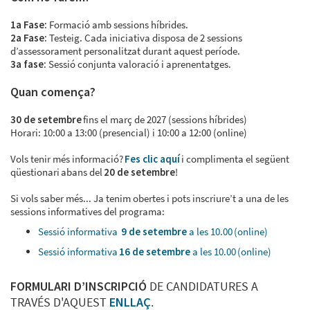
1a Fase:
Formació amb sessions híbrides.
2a Fase:
Testeig. Cada iniciativa disposa de 2 sessions
d’assessorament personalitzat durant aquest període.
3a fase:
Sessió conjunta valoració i aprenentatges.
Quan comença?
30 de setembre
fins el març de 2027 (sessions híbrides)
Horari: 10:00 a 13:00 (presencial) i 10:00 a 12:00 (online)
Vols tenir més informació?
Fes clic aquí
i complimenta el següent
qüestionari abans del
20 de setembre
!
Si vols saber més... Ja tenim obertes i pots inscriure’t a una de les
sessions informatives del programa:
Sessió informativa
9 de setembre
a les 10.00 (online)
Sessió informativa
16 de setembre
a les 10.00 (online)
FORMULARI D’INSCRIPCIÓ
DE CANDIDATURES A
TRAVÉS D'AQUEST
ENLLAÇ
.