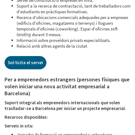
Servei de constitució d'empreses en línia.
Suport a la recerca de contractació, tant de treballadors com
d'estudiants en pràctiques formatives.
Recerca d'ubicacions comercials adequades per a empreses
(edificis d'oficines, magatzems o terrenys) i lloguers
temporals d'oficines (coworking). Espai d'oficines
soft-
landing
durant 3 mesos.
Informació sobre proveïdors privats especialitzats.
Relació amb altres agents de la ciutat
Sol·licita el servei
Per a emprenedors estrangers (persones físiques que
volen iniciar una nova activitat empresarial a
Barcelona)
Suport integral als emprenedors internacionals que volen
traslladar-se a Barcelona per iniciar un projecte empresarial.
Recursos disponibles:
Serveis in situ:
Jornades de formació en emprenedoria: estructures