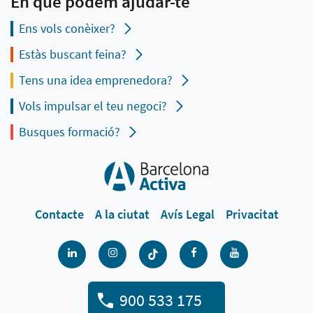
En què podem ajudar-te
Ens vols conèixer?
Estàs buscant feina?
Tens una idea emprenedora?
Vols impulsar el teu negoci?
Busques formació?
Contacte
A la ciutat
Avís Legal
Privacitat
900 533 175