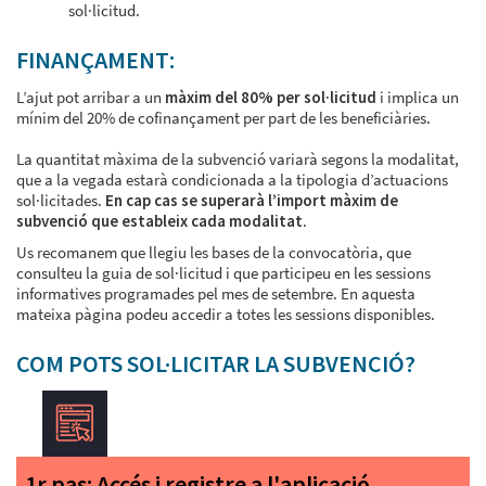
sol·licitud.
FINANÇAMENT:
L’ajut pot arribar a un
màxim del 80% per sol·licitud
i implica un
mínim del 20% de cofinançament per part de les beneficiàries.
La quantitat màxima de la subvenció variarà segons la modalitat,
que a la vegada estarà condicionada a la tipologia d’actuacions
sol·licitades.
En cap cas se superarà l’import màxim de
subvenció que estableix cada modalitat
.
Us recomanem que llegiu les bases de la convocatòria, que
consulteu la guia de sol·licitud i que participeu en les sessions
informatives programades pel mes de setembre. En aquesta
mateixa pàgina podeu accedir a totes les sessions disponibles.
COM POTS SOL·LICITAR LA SUBVENCIÓ?
1r pas: Accés i registre a l'aplicació