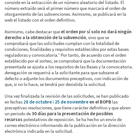
consiste en la extracción de un número aleatorio del listado. El
número extraído será el primer número que marcará el orden de
otorgamiento de las subvenciones. Asimismo, se publicará en la
web el listado con el orden definitivo.
Asimismo, cabe destacar que
el orden por sí solo no dará ningún
derecho a la obtención de la subvención
, sino que se
comprobará que las solicitudes cumplan con la totalidad de
condiciones, finalidades y requisitos establecidos por estas bases
reguladoras y convocatoria.” Por tanto, de acuerdo con el orden
establecido por el sorteo, se comprobará que la documentación
presentada se ajusta a los requisitos de las Bases y la convocatoria.
denegación se requerirá a la solicitante para que subsane el
defecto o adjunte los documentos preceptivos, con indicación de
que, si no lo hace, se tendrá por desistida la solicitud.
Una vez finalizada la revisión de las solicitudes, se han publicado
en fechas
28 de octubre
i
25 de noviembre
en el BOPB
las
preceptivas resoluciones, que tiene carácter definitivo y que abren
un periodo de
30 días para la presentación de posibles
recursos
potestativos de reposición. Se ha hecho un envío de
correo electrónico informando de la publicación en la dirección
electrónica indicada en la solicitud.